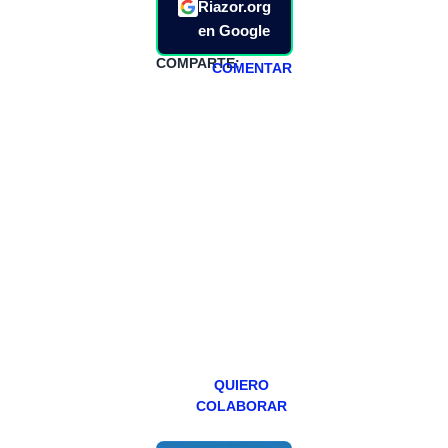
Riazor.org
en Google
COMPARTE:
COMENTAR
HAZTE
PATREON
Todos los lunes
hacemos un
programa en
abierto,
teniendo uno
especial los
miércoles y
viernes para
Patreons.
QUIERO
COLABORAR