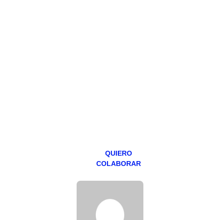
HAZTE
PATREON
Todos los lunes
hacemos un
programa en
abierto,
teniendo uno
especial los
miércoles y
viernes para
Patreons.
QUIERO
COLABORAR