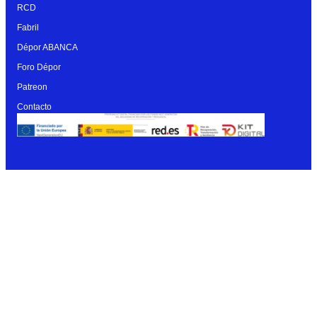
RCD
Fabril
Dépor ABANCA
Foro Dépor
Patreon
Contacto