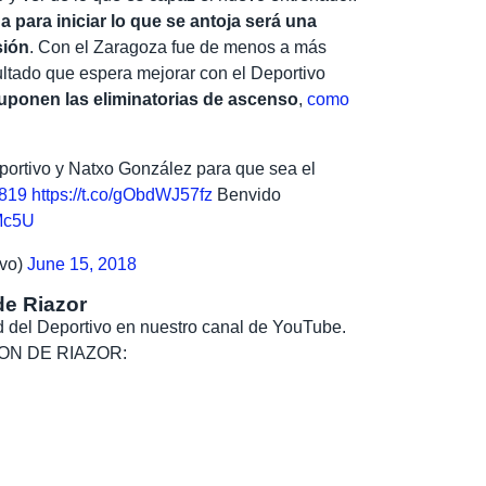
da para iniciar lo que se antoja será una
sión
. Con el Zaragoza fue de menos a más
sultado que espera mejorar con el Deportivo
suponen las eliminatorias de ascenso
,
como
portivo y Natxo González para que sea el
819
https://t.co/gObdWJ57fz
Benvido
UMc5U
vo)
June 15, 2018
de Riazor
dad del Deportivo en nuestro canal de YouTube.
, SON DE RIAZOR: