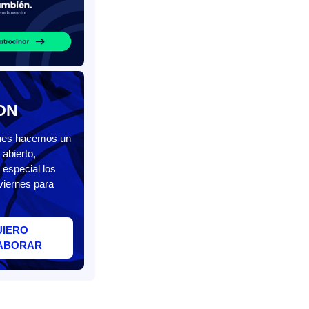
ON
unes hacemos un
abierto,
 especial los
viernes para
UIERO
ABORAR