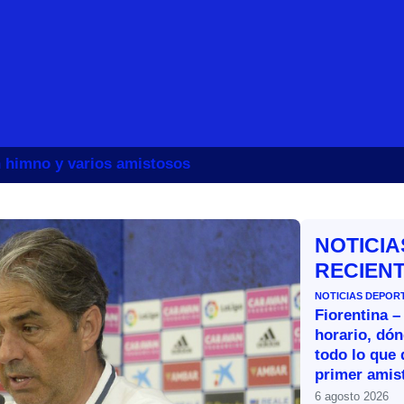
un himno y varios amistosos
NOTICIA
RECIEN
NOTICIAS DEPOR
Fiorentina –
horario, dón
todo lo que 
primer amist
6 agosto 2026