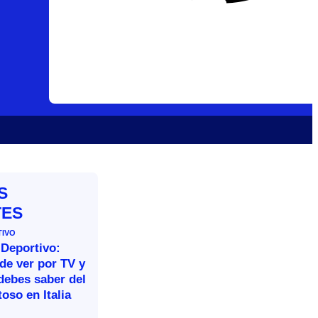
S
TES
TIVO
 Deportivo:
de ver por TV y
debes saber del
oso en Italia