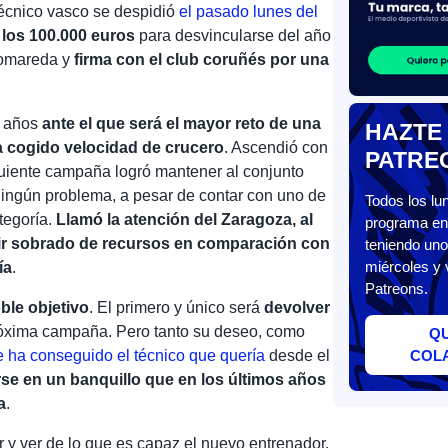
técnico vasco se despidió
el pasado lunes del
los 100.000 euros
para desvincularse del año
Romareda y
firma con el club coruñés por una
2 años
ante el que será el mayor reto de una
HAZTE
a cogido velocidad de crucero
. Ascendió con
PATRE
uiente campaña logró mantener al conjunto
 ningún problema, a pesar de contar con uno de
Todos los l
tegoría.
Llamó la atención del Zaragoza, al
programa en 
 ir sobrado de recursos en comparación con
teniendo uno
miércoles y 
ía
.
Patreons.
ble objetivo
. El primero y único será
devolver
próxima campaña. Pero tanto su deseo, como
Q
 ha conseguido el técnico que quería
desde el
COL
se en un banquillo que en los últimos años
a
.
 y ver de lo que es capaz el nuevo entrenador.