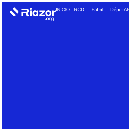
INICIO
RCD
Fabril
Dépor 