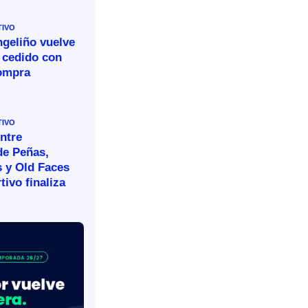
TIVO
ngeliño vuelve
 cedido con
ompra
TIVO
ntre
de Peñas,
s y Old Faces
tivo finaliza