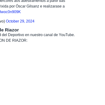
ércores aos adestramentos a partir das
rixida por Óscar Gilsanz e realizarase a
m/8woc0n909K
vo)
October 29, 2024
de Riazor
dad del Deportivo en nuestro canal de YouTube.
, SON DE RIAZOR: