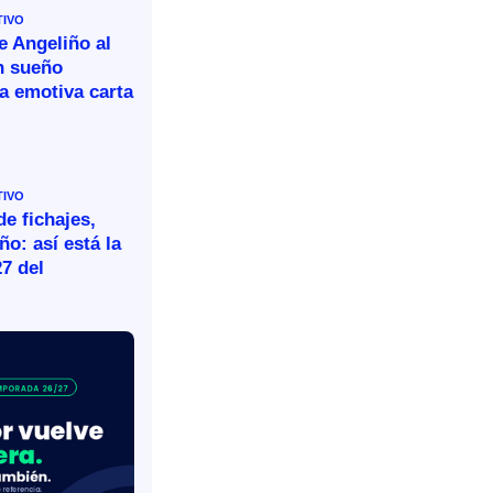
TIVO
e Angeliño al
n sueño
a emotiva carta
TIVO
e fichajes,
ño: así está la
27 del