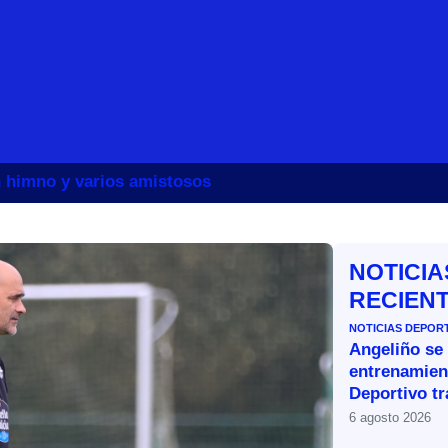
un himno y varios amistosos
NOTICIA
RECIEN
NOTICIAS DEPOR
Angeliño se
entrenamien
Deportivo tr
6 agosto 2026