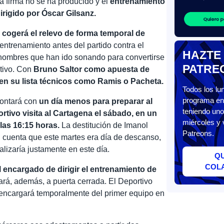
a firma no se ha producido y el
entrenamiento
irigido por Óscar Gilsanz.
,
cogerá el relevo de forma temporal de
 entrenamiento antes del partido contra el
HAZTE
 nombres que han ido sonando para convertirse
PATRE
rtivo. Con
Bruno Saltor como apuesta de
en su lista técnicos como Ramis o Pacheta.
Todos los l
programa en 
contará con
un día menos para preparar al
teniendo uno
rtivo visita al Cartagena el sábado, en un
miércoles y 
las 16:15 horas.
La destitución de Imanol
Patreons.
n cuenta que este martes era día de descanso,
alizaría justamente en este día.
Q
COL
l encargado de dirigir el entrenamiento de
hará, además, a puerta cerrada. El Deportivo
e encargará temporalmente del primer equipo en