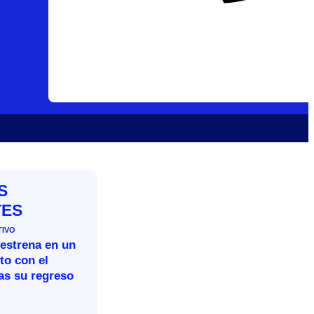
S
TES
TIVO
 estrena en un
to con el
as su regreso