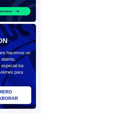
ON
unes hacemos un
abierto,
 especial los
viernes para
UIERO
ABORAR