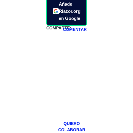
Añade
Riazor.org
en Google
COMPARTE:
COMENTAR
HAZTE
PATREON
Todos los lunes
hacemos un
programa en
abierto,
teniendo uno
especial los
miércoles y
viernes para
Patreons.
QUIERO
COLABORAR