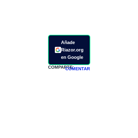
Añade
Riazor.org
en Google
COMPARTE:
COMENTAR
HAZTE
PATREON
Todos los lunes
hacemos un
programa en
abierto,
teniendo uno
especial los