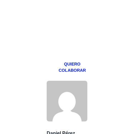
Todos los lunes
hacemos un
programa en
abierto,
teniendo uno
especial los
miércoles y
viernes para
Patreons.
QUIERO
COLABORAR
Daniel Pérez