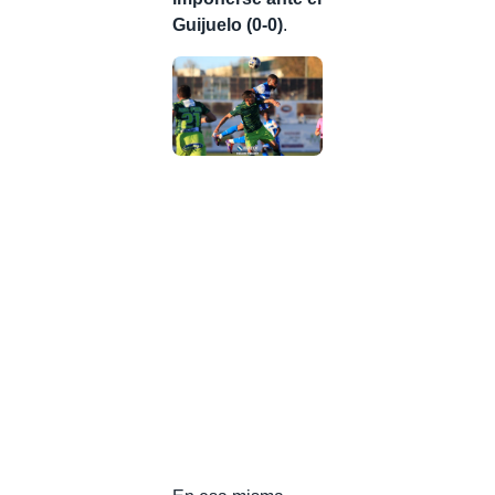
Guijuelo (0-0)
.