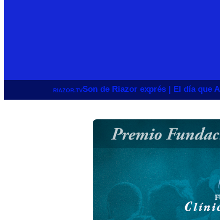
Son de Riazor exprés | El día que A
RIAZOR.TV