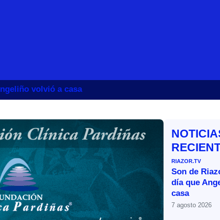
ngeliño volvió a casa
NOTICIA
RECIEN
RIAZOR.TV
Son de Riazo
día que Ange
casa
7 agosto 2026