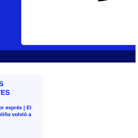
S
TES
r exprés | El
liño volvió a