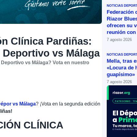
NOTICIAS DEPOR
Federación 
Riazor Blue
ofrecen su v
reunión con 
n Clínica Pardiñas:
7 agosto 2026
l Deportivo vs Málaga
NOTICIAS DEPOR
Mella, tras 
l Deportivo vs Málaga? Vota en nuestro
«Locura de 
guapísimo»
7 agosto 2026
épor vs Málaga
? ¡Vota en la segunda edición
iñas!
IÓN CLÍNICA