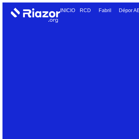
INICIO
RCD
Fabril
Dépor 