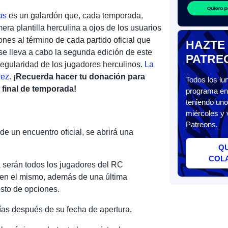
as
es un galardón que, cada temporada,
era plantilla herculina a ojos de los usuarios
iones al término de cada partido oficial que
HAZTE
se lleva a cabo la segunda edición de este
PATRE
regularidad de los jugadores herculinos.
La
ez.
¡Recuerda hacer tu donación para
Todos los l
a final de temporada!
programa en 
teniendo uno
miércoles y 
Patreons.
de un encuentro oficial, se abrirá una
Q
COL
a serán todos los jugadores del RC
 en el mismo, además de una última
esto de opciones.
días después de su fecha de apertura.