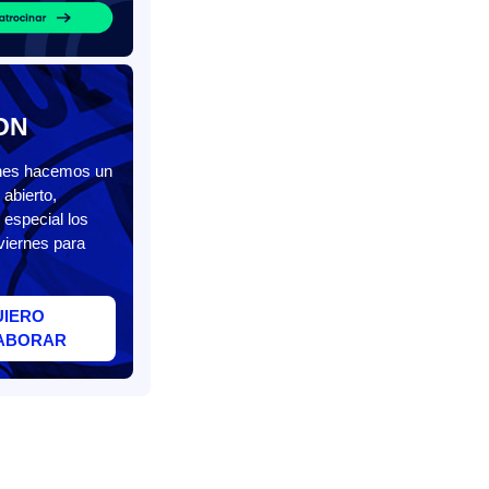
ON
unes hacemos un
abierto,
 especial los
viernes para
UIERO
ABORAR