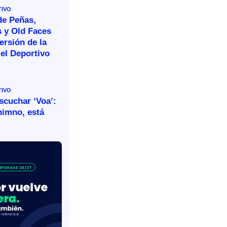
TIVO
de Peñas,
s y Old Faces
ersión de la
el Deportivo
TIVO
escuchar ‘Voa’:
himno, está