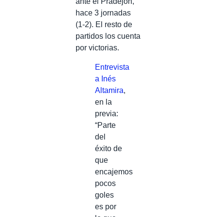
ante el Pradejón,
hace 3 jornadas
(1-2). El resto de
partidos los cuenta
por victorias.
Entrevista
a Inés
Altamira
,
en la
previa:
“Parte
del
éxito de
que
encajemos
pocos
goles
es por