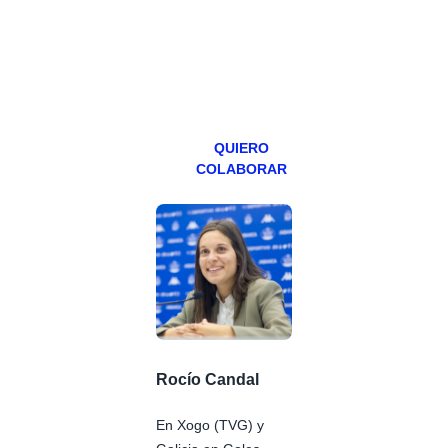
teniendo uno
especial los
miércoles y
viernes para
Patreons.
QUIERO
COLABORAR
Rocío Candal
En Xogo (TVG) y