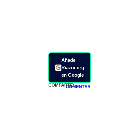
Añade
Riazor.org
en Google
COMPARTE:
COMENTAR
HAZTE
PATREON
Todos los lunes
hacemos un
programa en
abierto,