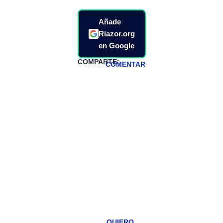
Añade
Riazor.org
en Google
COMPARTE:
COMENTAR
HAZTE
PATREON
Todos los lunes
hacemos un
programa en
abierto,
teniendo uno
especial los
miércoles y
viernes para
Patreons.
QUIERO