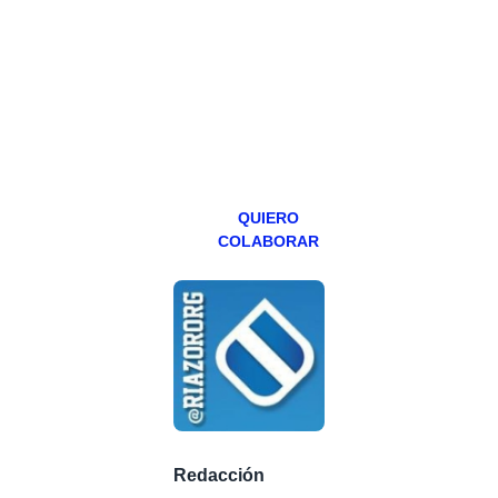
hacemos un
programa en
abierto,
teniendo uno
especial los
miércoles y
viernes para
Patreons.
QUIERO
COLABORAR
Redacción