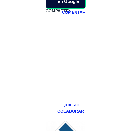
en Google
COMPARTE:
COMENTAR
HAZTE
PATREON
Todos los lunes
hacemos un
programa en
abierto,
teniendo uno
especial los
miércoles y
viernes para
Patreons.
QUIERO
COLABORAR