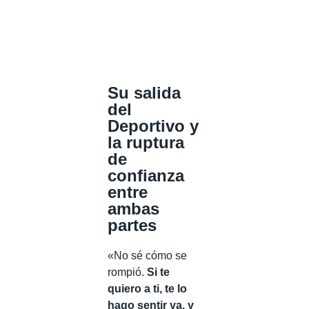
Su salida
del
Deportivo y
la ruptura
de
confianza
entre
ambas
partes
«No sé cómo se
rompió.
Si te
quiero a ti, te lo
hago sentir ya, y