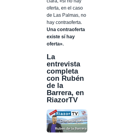
clara, «si no hay
oferta, en el caso
de Las Palmas, no
hay contraoferta.
Una contraoferta
existe sí hay
oferta».
La
entrevista
completa
con Rubén
de la
Barrera, en
RiazorTV