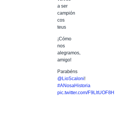
a ser
campión
cos
teus
¡Cómo
nos
alegramos,
amigo!
Parabéns
@LioScaloni
!
#ANosaHistoria
pic.twitter.com/F9LltUOF8H