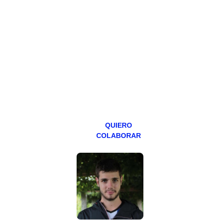
PATREON
Todos los lunes
hacemos un
programa en
abierto,
teniendo uno
especial los
miércoles y
viernes para
Patreons.
QUIERO
COLABORAR