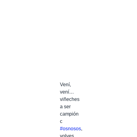
Vení,
vení…
viñeches
a ser
campión
c
#osnosos
,
volves