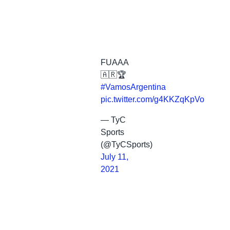
FUAAA
🇦🇷🏆
#VamosArgentina
pic.twitter.com/g4KKZqKpVo
— TyC
Sports
(@TyCSports)
July 11,
2021