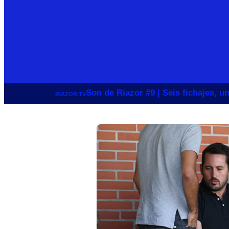
Son de Riazor #9 | Seis fichajes, 
RIAZOR.TV