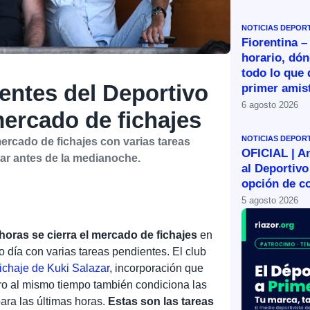
NOTICIAS DEPOR
Fiorentina –
horario, dón
todo lo que 
entes del Deportivo
primer amist
6 agosto 2026
 mercado de fichajes
NOTICIAS DEPOR
 mercado de fichajes con varias tareas
OFICIAL | A
ar antes de la medianoche.
al Deportivo
opción de c
5 agosto 2026
horas se cierra el mercado de fichajes
en
mo día con varias tareas pendientes. El club
fichaje de Kuki Salazar
, incorporación que
ero al mismo tiempo también condiciona las
ara las últimas horas.
Estas son las tareas