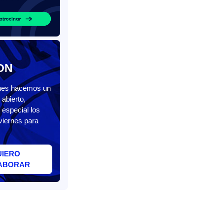
ON
unes hacemos un
abierto,
 especial los
viernes para
UIERO
ABORAR