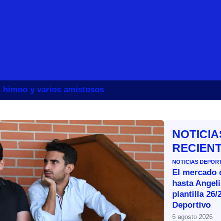
un himno y varios amistosos
NOTICIA
RECIEN
NOTICIAS DEPOR
El mercado d
hasta Angeli
plantilla 26/
Deportivo
6 agosto 2026