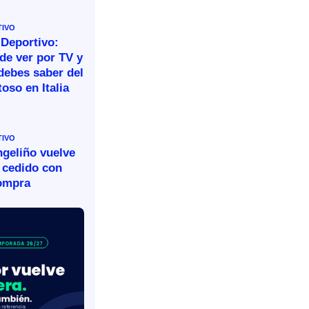
TIVO
 Deportivo:
de ver por TV y
debes saber del
oso en Italia
TIVO
ngeliño vuelve
 cedido con
ompra