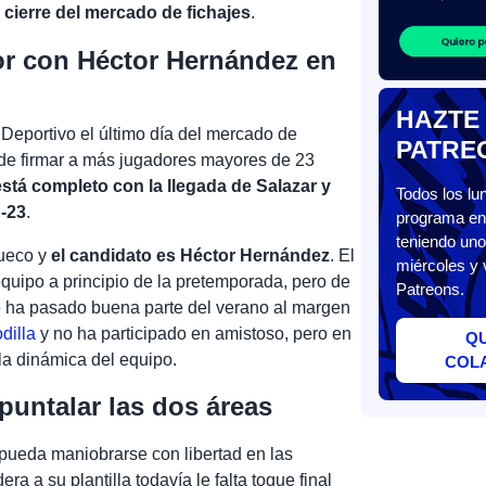
 cierre del mercado de fichajes
.
ior con Héctor Hernández en
HAZTE
 Deportivo el último día del mercado de
PATRE
de firmar a más jugadores mayores de 23
está completo con la llegada de Salazar y
Todos los l
b-23
.
programa en 
teniendo uno
hueco y
el candidato es Héctor Hernández
. El
miércoles y 
quipo a principio de la pretemporada, pero de
Patreons.
 ha pasado buena parte del verano al margen
dilla
y no ha participado en amistoso, pero en
Q
la dinámica del equipo.
COL
puntalar las dos áreas
pueda maniobrarse con libertad en las
a a su plantilla todavía le falta toque final