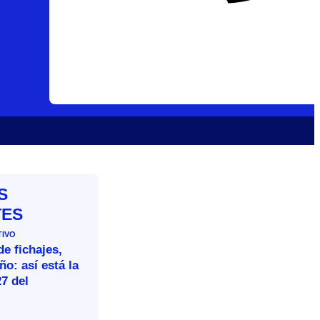
S
TES
TIVO
e fichajes,
ño: así está la
27 del