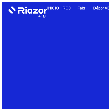
INICIO
RCD
Fabril
Dépor 