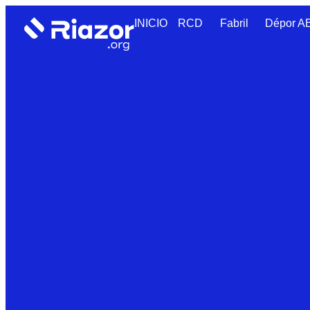
INICIO
RCD
Fabril
Dépor 