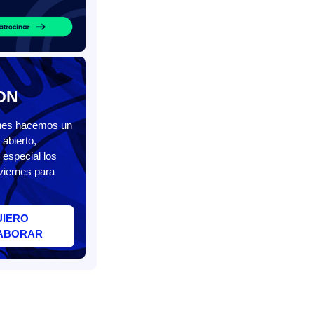
ON
unes hacemos un
abierto,
 especial los
viernes para
UIERO
ABORAR