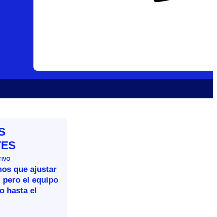
S
TES
TIVO
mos que ajustar
 pero el equipo
o hasta el