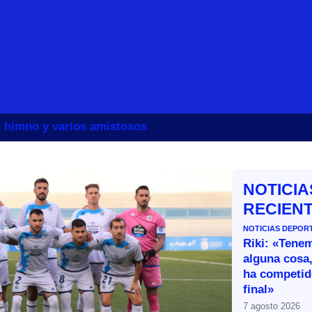
un himno y varios amistosos
NOTICIA
RECIEN
NOTICIAS DEPOR
Riki: «Tene
alguna cosa,
ha competid
final»
7 agosto 2026