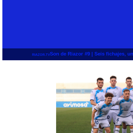
Son de Riazor #9 | Seis fichajes, 
RIAZOR.TV