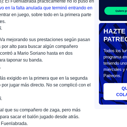
5): El Fuenlabrada prácticamente no lo puso en
vo en la falta anulada que terminó entrando en
ntrar en juego, sobre todo en la primera parte
es.
6.
HAZTE
PATRE
: Va mejorando sus prestaciones según pasan
s por alto para buscar algún compañero
Todos los l
contró a Mario Soriano hasta en dos
programa en 
ara taponar su banda.
teniendo uno
.
miércoles y 
Patreons.
Más exigido en la primera que en la segunda
 por jugar más directo. No se complicó con el
Q
COL
6.
gual que su compañero de zaga, pero más
 para sacar el balón jugado desde atrás.
l Fuenlabrada.