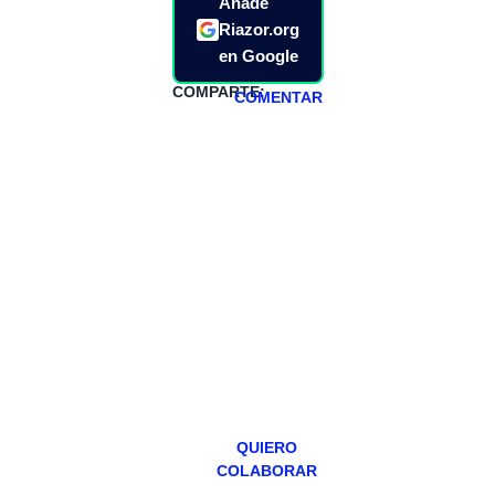
Añade
Riazor.org
en Google
COMPARTE:
COMENTAR
HAZTE
PATREON
Todos los lunes
hacemos un
programa en
abierto,
teniendo uno
especial los
miércoles y
viernes para
Patreons.
QUIERO
COLABORAR