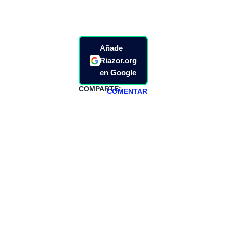
Añade
Riazor.org
en Google
COMPARTE:
COMENTAR
HAZTE
PATREON
Todos los lunes
hacemos un
programa en
abierto,
teniendo uno
especial los
miércoles y
viernes para