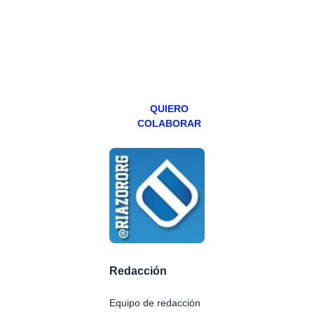
abierto,
teniendo uno
especial los
miércoles y
viernes para
Patreons.
QUIERO
COLABORAR
Redacción
Equipo de redacción