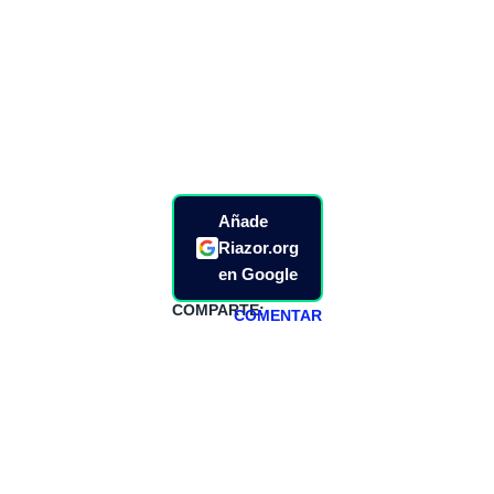
Añade
Riazor.org
en Google
COMPARTE:
COMENTAR
HAZTE
PATREON
Todos los lunes
hacemos un
programa en