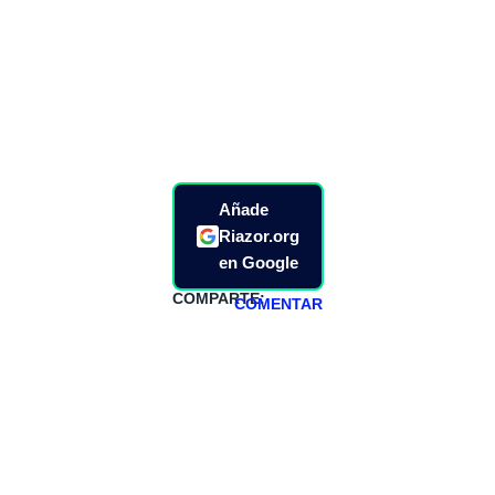
Añade
Riazor.org
en Google
COMPARTE:
COMENTAR
HAZTE
PATREON
Todos los lunes
hacemos un
programa en
abierto,