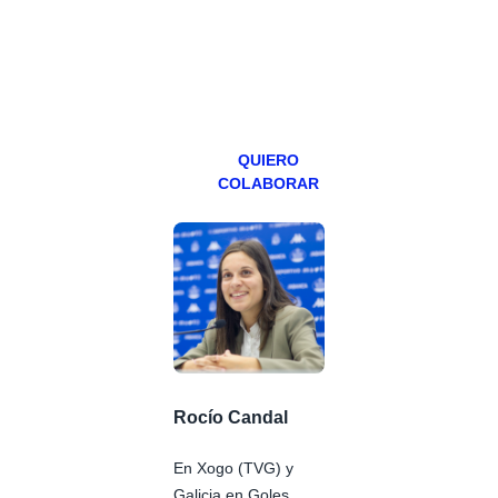
teniendo uno
especial los
miércoles y
viernes para
Patreons.
QUIERO
COLABORAR
Rocío Candal
En Xogo (TVG) y
Galicia en Goles