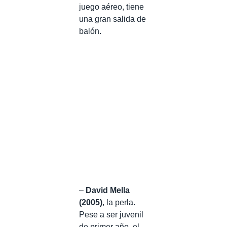
juego aéreo, tiene
una gran salida de
balón.
–
David Mella
(2005)
, la perla.
Pese a ser juvenil
de primer año, el