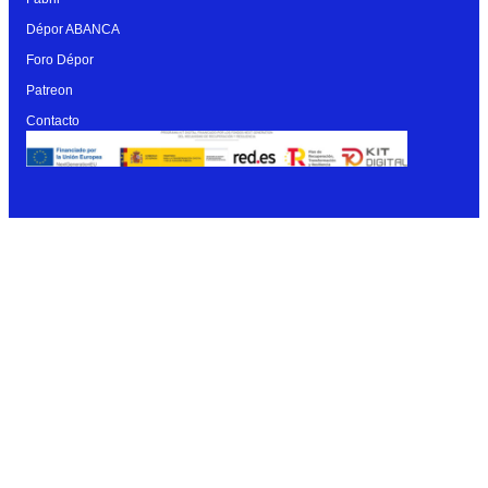
Dépor ABANCA
Foro Dépor
Patreon
Contacto