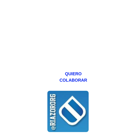
Todos los lunes
hacemos un
programa en
abierto,
teniendo uno
especial los
miércoles y
viernes para
Patreons.
QUIERO
COLABORAR