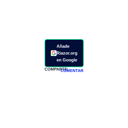
Añade
Riazor.org
en Google
COMPARTE:
COMENTAR
HAZTE
PATREON
Todos los lunes
hacemos un
programa en
abierto,
teniendo uno