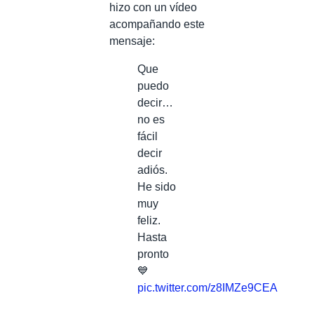
hizo con un vídeo
acompañando este
mensaje:
Que
puedo
decir…
no es
fácil
decir
adiós.
He sido
muy
feliz.
Hasta
pronto
💙
pic.twitter.com/z8IMZe9CEA