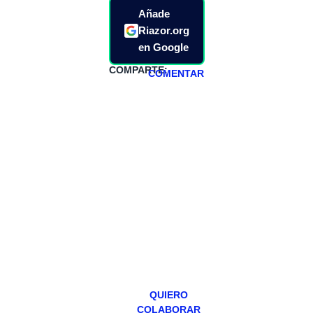
Añade
Riazor.org
en Google
COMPARTE:
COMENTAR
HAZTE
PATREON
Todos los lunes
hacemos un
programa en
abierto,
teniendo uno
especial los
miércoles y
viernes para
Patreons.
QUIERO
COLABORAR