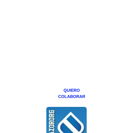
HAZTE
PATREON
Todos los lunes
hacemos un
programa en
abierto,
teniendo uno
especial los
miércoles y
viernes para
Patreons.
QUIERO
COLABORAR