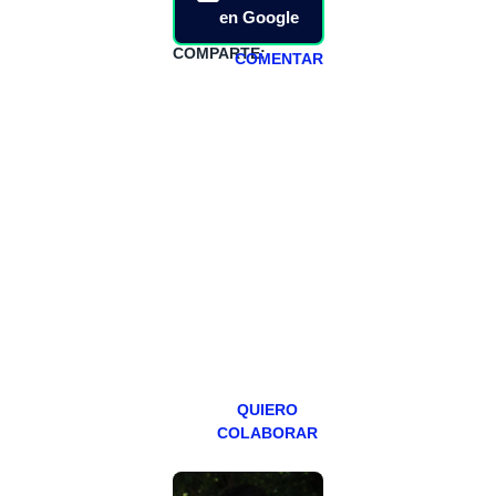
en Google
COMPARTE:
COMENTAR
HAZTE
PATREON
Todos los lunes
hacemos un
programa en
abierto,
teniendo uno
especial los
miércoles y
viernes para
Patreons.
QUIERO
COLABORAR