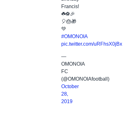
Francis!
☘️⚽️🎉
🎈🎂🎁
💚
#OMONOIA
pic.twitter.com/uRFhsX0jBx
—
OMONOIA
FC
(@OMONOIAfootball)
October
28,
2019