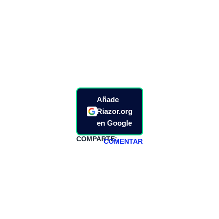
Añade
Riazor.org
en Google
COMPARTE:
COMENTAR
HAZTE
PATREON
Todos los lunes
hacemos un
programa en