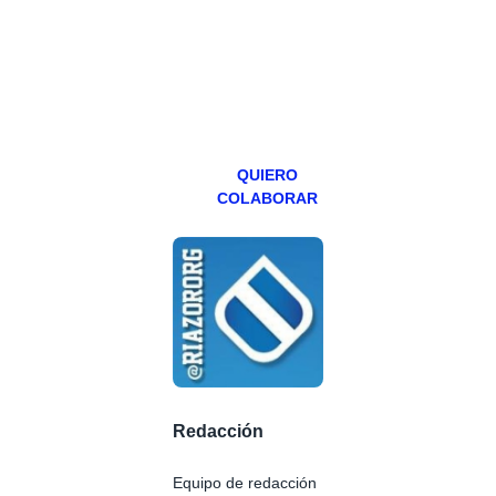
abierto,
teniendo uno
especial los
miércoles y
viernes para
Patreons.
QUIERO
COLABORAR
Redacción
Equipo de redacción