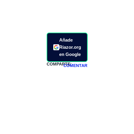
Añade
Riazor.org
en Google
COMPARTE:
COMENTAR
HAZTE
PATREON
Todos los lunes
hacemos un
programa en
abierto,
teniendo uno
especial los