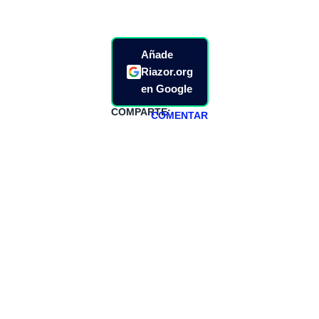
Añade
Riazor.org
en Google
COMPARTE:
COMENTAR
HAZTE
PATREON
Todos los lunes
hacemos un
programa en
abierto,
teniendo uno
especial los
miércoles y
viernes para
Patreons.