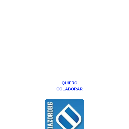
HAZTE
PATREON
Todos los lunes
hacemos un
programa en
abierto,
teniendo uno
especial los
miércoles y
viernes para
Patreons.
QUIERO
COLABORAR