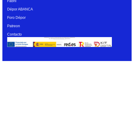
Fabril
Dépor ABANCA
Foro Dépor
Patreon
Contacto