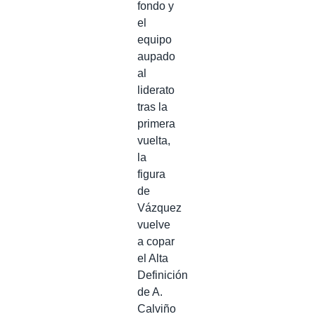
fondo y
el
equipo
aupado
al
liderato
tras la
primera
vuelta,
la
figura
de
Vázquez
vuelve
a copar
el Alta
Definición
de A.
Calviño