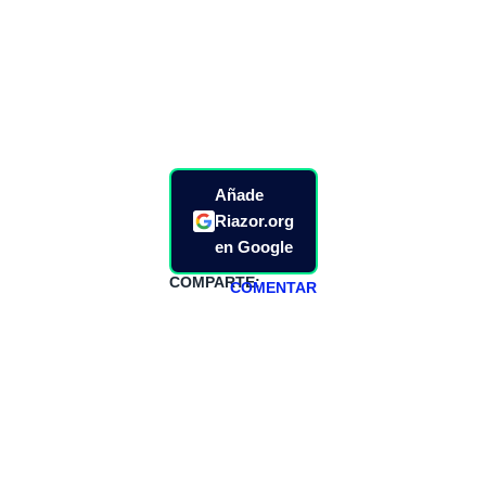
Añade
Riazor.org
en Google
COMPARTE:
COMENTAR
HAZTE
PATREON
Todos los lunes
hacemos un
programa en
abierto,