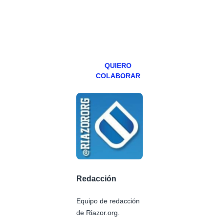
teniendo uno
especial los
miércoles y
viernes para
Patreons.
QUIERO
COLABORAR
Redacción
Equipo de redacción
de Riazor.org.