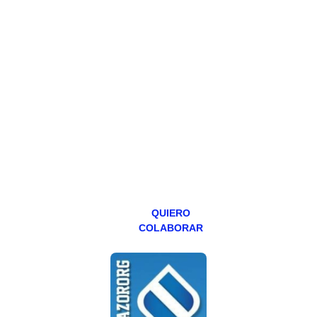
HAZTE
PATREON
Todos los lunes
hacemos un
programa en
abierto,
teniendo uno
especial los
miércoles y
viernes para
Patreons.
QUIERO
COLABORAR