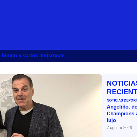
un himno y varios amistosos
NOTICIA
RECIEN
NOTICIAS DEPOR
Angeliño, de
Champions a
lujo
7 agosto 2026