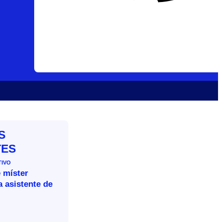
S
TES
TIVO
 míster
 asistente de