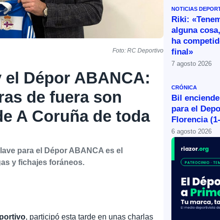
NOTICIAS DEPOR
Riki: «Tene
alguna cosa,
ha competid
final»
Foto: RC Deportivo
7 agosto 2026
y el Dépor ABANCA:
CRÓNICA
as de fuera son
Bil enciende
para el Depo
de A Coruña de toda
Florencia (1
6 agosto 2026
clave para el Dépor ABANCA es el
gas y fichajes foráneos.
portivo
, participó esta tarde en unas charlas