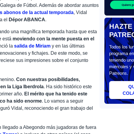
 Galega de Fútbol. Además de abordar asuntos
los abonos de la actual temporada
, Vidal
ra el
Dépor ABANCA
.
HAZTE
mando una magnífica temporada hasta que esta
PATRE
e está
moviendo con la mente puesta en el
nció la
salida de Miriam
y en las últimas
Todos los l
renovaciones y fichajes. De este modo, se
programa en 
teniendo uno
freciese sus impresiones sobre el conjunto
miércoles y 
Patreons.
emenino.
Con nuestras posibilidades,
n la Liga Iberdrola
. Ha sido histórico este
Q
COL
 primer año.
El mérito que ha tenido este
ico ha sido enorme
. Lo vamos a seguir
guró Vidal, reconociendo el gran trabajo del
an llegado a Abegondo más jugadoras de fuera