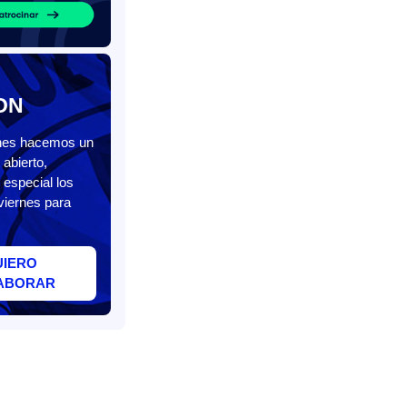
ON
unes hacemos un
abierto,
 especial los
viernes para
UIERO
ABORAR