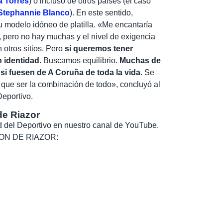
a Torres
) o incluso de otros países (el caso
Stephannie Blanco
). En este sentido,
u modelo idóneo de platilla. «Me encantaría
, pero no hay muchas y el nivel de exigencia
otros sitios. Pero
sí queremos tener
n identidad
. Buscamos equilibrio.
Muchas de
si fuesen de A Coruña de toda la vida
. Se
ne que ser la combinación de todo», concluyó al
eportivo.
de Riazor
dad del Deportivo en nuestro canal de YouTube.
, SON DE RIAZOR: