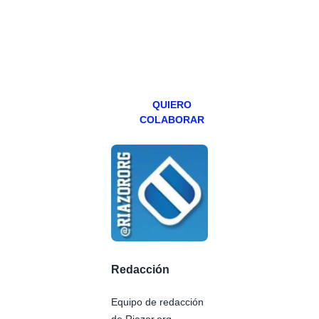
teniendo uno
especial los
miércoles y
viernes para
Patreons.
QUIERO
COLABORAR
Redacción
Equipo de redacción