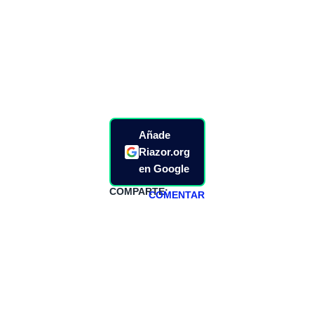
Añade
Riazor.org
en Google
COMPARTE:
COMENTAR
HAZTE
PATREON
Todos los lunes
hacemos un
programa en
abierto,