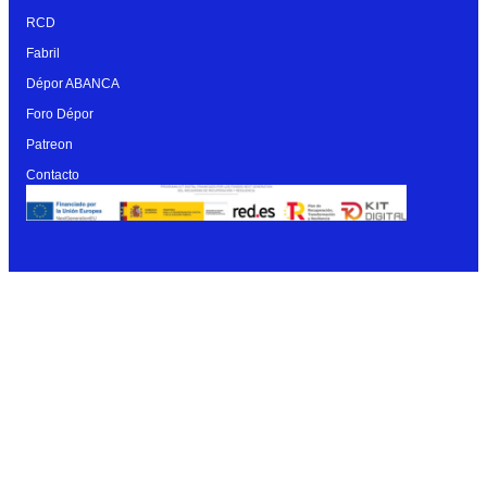
RCD
Fabril
Dépor ABANCA
Foro Dépor
Patreon
Contacto