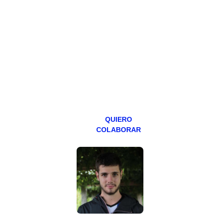
Todos los lunes
hacemos un
programa en
abierto,
teniendo uno
especial los
miércoles y
viernes para
Patreons.
QUIERO
COLABORAR