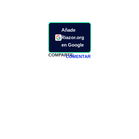
Añade
Riazor.org
en Google
COMPARTE:
COMENTAR
HAZTE
PATREON
Todos los lunes
hacemos un
programa en
abierto,
teniendo uno
especial los
miércoles y
viernes para