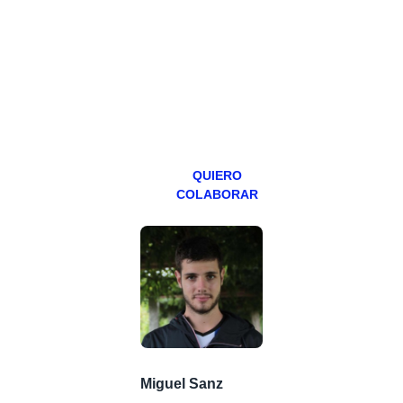
hacemos un
programa en
abierto,
teniendo uno
especial los
miércoles y
viernes para
Patreons.
QUIERO
COLABORAR
Miguel Sanz