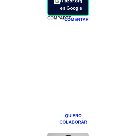
Riazor.org
en Google
COMPARTE:
COMENTAR
HAZTE
PATREON
Todos los lunes
hacemos un
programa en
abierto,
teniendo uno
especial los
miércoles y
viernes para
Patreons.
QUIERO
COLABORAR