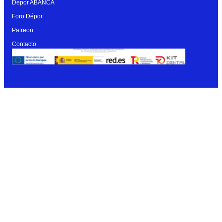
Dépor ABANCA
Foro Dépor
Patreon
Contacto