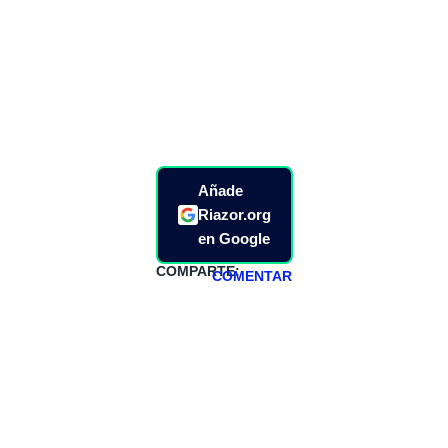
Añade
Riazor.org
en Google
COMPARTE:
COMENTAR
HAZTE
PATREON
Todos los lunes
hacemos un
programa en
abierto,