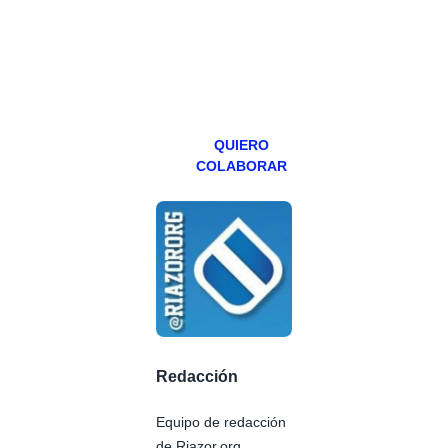
teniendo uno
especial los
miércoles y
viernes para
Patreons.
QUIERO
COLABORAR
Redacción
Equipo de redacción
de Riazor.org.