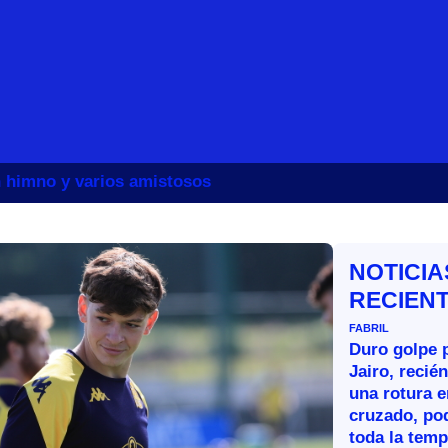
un himno y varios amistosos
NOTICIA
RECIEN
FABRIL
Duro golpe p
Jairo, recié
una rotura e
cruzado, po
toda la tem