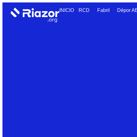
INICIO
RCD
Fabril
Dépor 