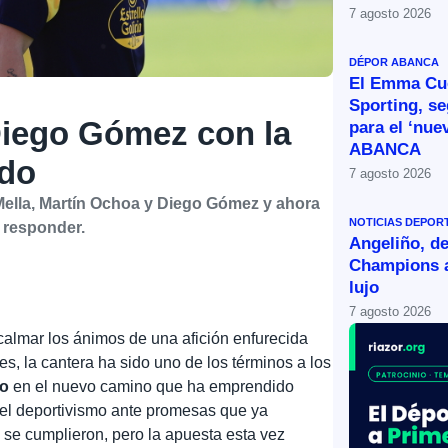
7 agosto 2026
DÉPOR ABANCA
El Emma Cue
Sporting, s
Diego Gómez con la
para el ‘nue
ABANCA
ado
7 agosto 2026
Mella, Martín Ochoa y Diego Gómez y ahora
NOTICIAS DEPOR
 responder.
Angeliño, de
Champions a
lujo
7 agosto 2026
y calmar los ánimos de una afición enfurecida
es, la cantera ha sido uno de los términos a los
vo
en el nuevo camino que ha emprendido
el deportivismo ante promesas que ya
se cumplieron, pero la apuesta esta vez