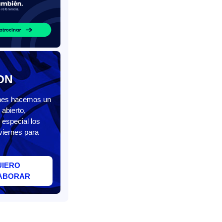
ON
unes hacemos un
abierto,
 especial los
viernes para
UIERO
ABORAR