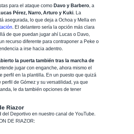
stas para el ataque como
Davo y Barbero
, a
ucas Pérez, Narro, Arturo y Kuki
. La
stá asegurada, lo que deja a Ochoa y Mella en
tación
. El delantero sería la opción más clara
llá de que puedan jugar ahí Lucas o Davo,
n recurso diferente para contraponer a Peke o
endencia a irse hacia adentro.
ierto la puerta también tras la marcha de
pretende jugar con enganche, ahora mismo el
 perfil en la plantilla. En un puesto que quizá
 perfil de Gómez y su versatilidad, ya que
anda, le da también opciones de tener
de Riazor
dad del Deportivo en nuestro canal de YouTube.
, SON DE RIAZOR: