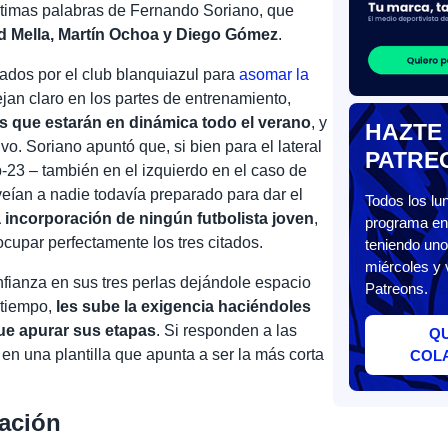
ltimas palabras de Fernando Soriano, que
vid Mella, Martín Ochoa y Diego Gómez
.
nados por el club blanquiazul para
asomar la
dejan claro en los partes de entrenamiento,
 que estarán en dinámica todo el verano
, y
HAZTE
ivo. Soriano apuntó que, si bien para el lateral
PATRE
b-23 – también en el izquierdo en el caso de
ían a nadie todavía preparado para dar el
Todos los l
 incorporación de ningún futbolista joven
,
programa en 
cupar perfectamente los tres citados.
teniendo uno
miércoles y 
nfianza en sus tres perlas dejándole espacio
Patreons.
 tiempo,
les sube la exigencia haciéndoles
ue apurar sus etapas
. Si responden a las
Q
en una plantilla que apunta a ser la más corta
COL
tación