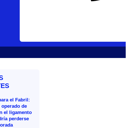
S
TES
ara el Fabril:
n operado de
n el ligamento
dría perderse
porada