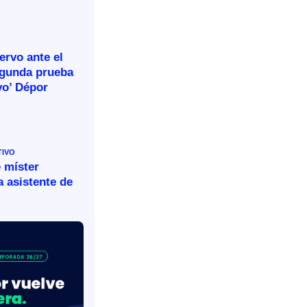
rvo ante el
egunda prueba
vo’ Dépor
TIVO
 míster
 asistente de