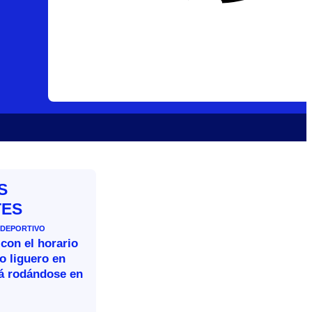
S
TES
 DEPORTIVO
 con el horario
o liguero en
rá rodándose en