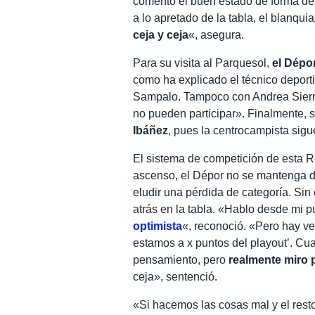
comentó el buen estado de forma del r
a lo apretado de la tabla, el blanquia
ceja y ceja
«, asegura.
Para su visita al Parquesol,
el Dépo
como ha explicado el técnico deport
Sampalo. Tampoco con Andrea Sierra 
no pueden participar». Finalmente, 
Ibáñez
, pues la centrocampista sigu
El sistema de competición de esta Re
ascenso, el Dépor no se mantenga de
eludir una pérdida de categoría. Sin
atrás en la tabla. «Hablo desde mi p
optimista
«, reconoció. «Pero hay ve
estamos a x puntos del playout’. Cu
pensamiento, pero
realmente miro p
ceja», sentenció.
«Si hacemos las cosas mal y el resto