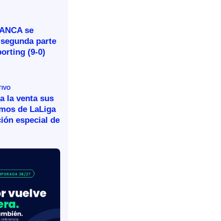
BANCA se
 segunda parte
porting (9-0)
TIVO
a la venta sus
omos de LaLiga
ión especial de