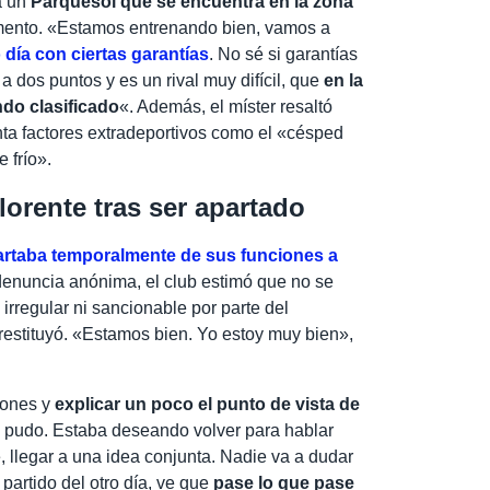
a un
Parquesol que se encuentra en la zona
mento. «Estamos entrenando bien, vamos a
o día con ciertas garantías
. No sé si garantías
 dos puntos y es un rival muy difícil, que
en la
ndo clasificado
«. Además, el míster resaltó
ta factores extradeportivos como el «césped
e frío».
lorente tras ser apartado
artaba temporalmente de sus funciones a
 denuncia anónima, el club estimó que no se
rregular ni sancionable por parte del
restituyó. «Estamos bien. Yo estoy muy bien»,
iones y
explicar un poco el punto de vista de
 pudo. Estaba deseando volver para hablar
e, llegar a una idea conjunta. Nadie va a dudar
partido del otro día, ve que
pase lo que pase