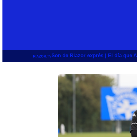
Son de Riazor exprés | El día que A
RIAZOR.TV