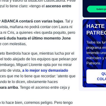
ival y valoró la situación clasificatoria. Pese
zul lo tiene claro: «tengo el
ascenso entre
r ABANCA contará con varias bajas
. Tal y
HAZTE
ivista, mañana no podrá contar con Laura ni
PATRE
ni Cris, a quienes «les queda poquito, pero
s
erá duda hasta el último momento Jone
Todos los l
e con molestias,
programa en 
teniendo uno
to Iberdrola hace que, mientras lucha por el
miércoles y 
l todo alejado de los equipos que pelean por
Patreons.
 embargo, Miguel Llorente opta por no mirar
unto de vista,
a lo mejor soy demasiado
Q
ces que me lo tiene que recordar: ‘atento que
COL
ando te lo dicen, obviamente haces
ara arriba
. Tengo el ascenso entre ceja y
 lo hace bien, corremos peligro. Pero tengo