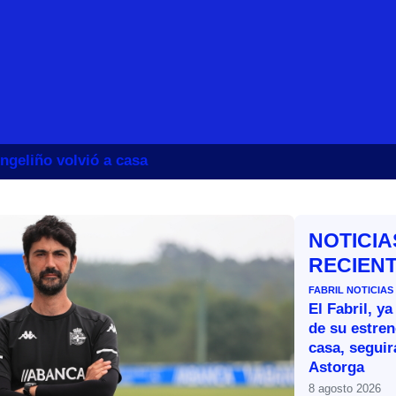
ngeliño volvió a casa
NOTICIA
RECIEN
FABRIL
NOTICIAS
El Fabril, ya
de su estren
casa, segui
Astorga
8 agosto 2026