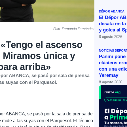
DÉPOR ABANCA
El Dépor A
desata en la
Foto: Fernando Fernández
y golea al S
8 agosto 2026
 «Tengo el ascenso
NOTICIAS DEPOR
a. Miramos única y
Panini pone 
clásicos cr
para arriba»
con una edic
Yeremay
Dépor ABANCA, se pasó por sala de prensa
8 agosto 2026
las suyas con el Parquesol.
por ABANCA, se pasó por la sala de prensa de
 mide a las suyas con el Parquesol. El técnico