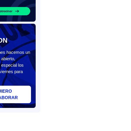
ON
unes hacemos un
abierto,
 especial los
viernes para
UIERO
ABORAR