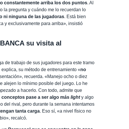
o constantemente arriba los dos puntos
. Al
ndo la pregunta y cuándo me lo recuerdan lo
yo ni ninguna de las jugadoras
. Está bien
a y exclusivamente para arriba», insistió
ABANCA su visita al
ga de trabajo de sus jugadores para este tramo
 explica, su método de entrenamiento «
no
presentación», recuerda. «Manejo ocho o diez
se alejen lo mínimo posible del juego. Lo he
pezado a hacerlo. Con todo, admite que
de conceptos pase a ser algo más
light
y algo
o del rival, pero durante la semana intentamos
tengan tanta carga
. Eso sí, «a nivel físico no
io», recalcó.