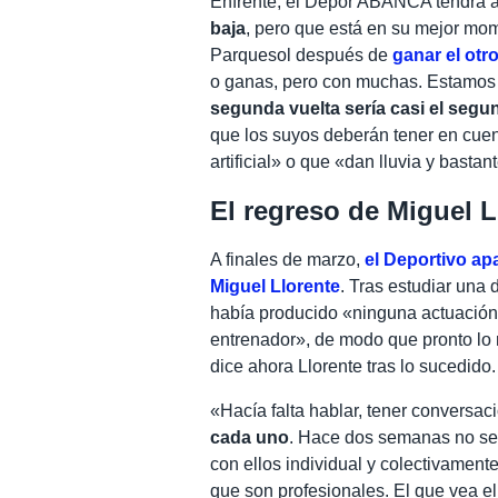
Enfrente, el Dépor ABANCA tendrá 
baja
, pero que está en su mejor mo
Parquesol después de
ganar el otr
o ganas, pero con muchas. Estamos a
segunda vuelta sería casi el segu
que los suyos deberán tener en cuen
artificial» o que «dan lluvia y bastant
El regreso de Miguel L
A finales de marzo,
el Deportivo ap
Miguel Llorente
. Tras estudiar una
había producido «ninguna actuación i
entrenador», de modo que pronto lo 
dice ahora Llorente tras lo sucedido.
«Hacía falta hablar, tener conversac
cada uno
. Hace dos semanas no se
con ellos individual y colectivament
que son profesionales. El que vea el 