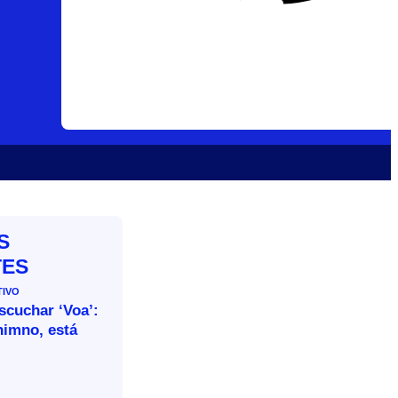
S
TES
TIVO
escuchar ‘Voa’:
himno, está