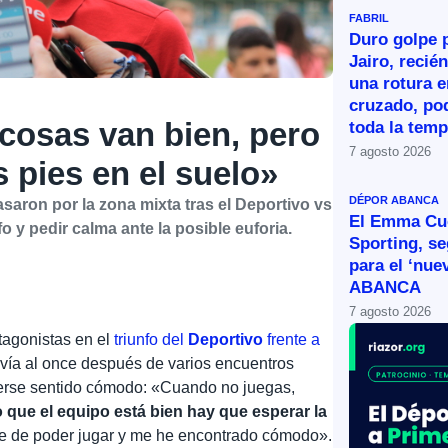
FABRIL
Duro golpe p
Jairo, recié
una rotura e
cruzado, po
cosas van bien, pero
toda la tem
7 agosto 2026
s pies en el suelo»
DÉPOR ABANCA
aron por la zona mixta tras el Deportivo vs
El Emma Cue
o y pedir calma ante la posible euforia.
Sporting, s
para el ‘nue
ABANCA
7 agosto 2026
tagonistas en el
triunfo del
Deportivo
frente a
lvía al once después de varios encuentros
berse sentido cómodo: «Cuando no juegas,
 que el equipo está bien hay que esperar la
rte de poder jugar y me he encontrado cómodo».