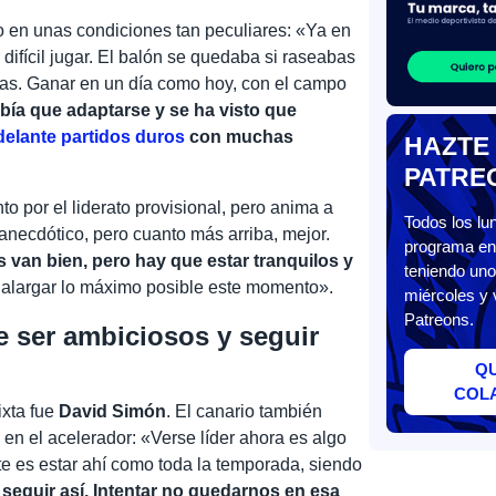
nfo en unas condiciones tan peculiares: «Ya en
difícil jugar. El balón se quedaba si raseabas
ivas. Ganar en un día como hoy, con el campo
bía que adaptarse y se ha visto que
delante partidos duros
con muchas
HAZTE
PATRE
to por el liderato provisional, pero anima a
Todos los l
 anecdótico, pero cuanto más arriba, mejor.
programa en 
 van bien, pero hay que estar tranquilos y
teniendo uno
 alargar lo máximo posible este momento».
miércoles y 
Patreons.
 ser ambiciosos y seguir
Q
COL
ixta fue
David Simón
. El canario también
en el acelerador: «Verse líder ahora es algo
te es estar ahí como toda la temporada, siendo
seguir así. Intentar no quedarnos en esa