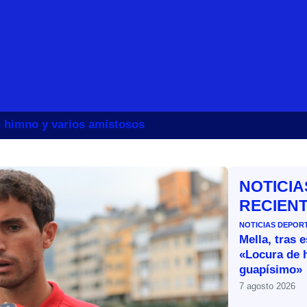
un himno y varios amistosos
NOTICIA
RECIEN
NOTICIAS DEPOR
Mella, tras 
«Locura de 
guapísimo»
7 agosto 2026