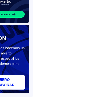
ON
unes hacemos un
abierto,
 especial los
viernes para
UIERO
ABORAR