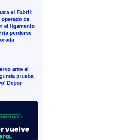
ara el Fabril:
n operado de
n el ligamento
dría perderse
porada
rvo ante el
egunda prueba
vo’ Dépor