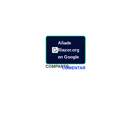
Añade
Riazor.org
en Google
COMPARTE:
COMENTAR
HAZTE
PATREON
Todos los lunes
hacemos un
programa en
abierto,
teniendo uno
especial los