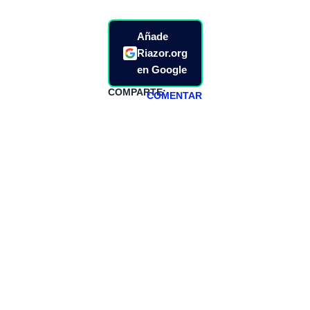
Añade
Riazor.org
en Google
COMPARTE:
COMENTAR
HAZTE
PATREON
Todos los lunes
hacemos un
programa en
abierto,
teniendo uno
especial los
miércoles y
viernes para
Patreons.