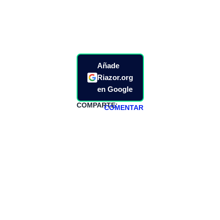
Añade
Riazor.org
en Google
COMPARTE:
COMENTAR
HAZTE
PATREON
Todos los lunes
hacemos un
programa en
abierto,
teniendo uno
especial los