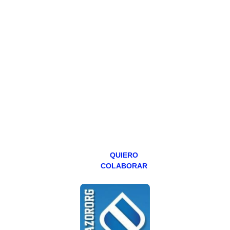
HAZTE
PATREON
Todos los lunes
hacemos un
programa en
abierto,
teniendo uno
especial los
miércoles y
viernes para
Patreons.
QUIERO
COLABORAR