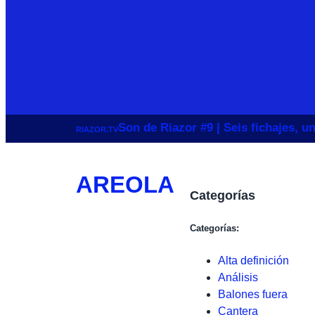
Son de Riazor #9 | Seis fichajes, 
RIAZOR.TV
AREOLA
Categorías
Categorías:
Alta definición
Análisis
Balones fuera
Cantera