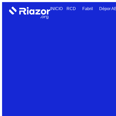
INICIO
RCD
Fabril
Dépor 