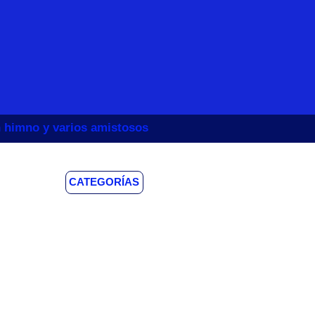
un himno y varios amistosos
CATEGORÍAS