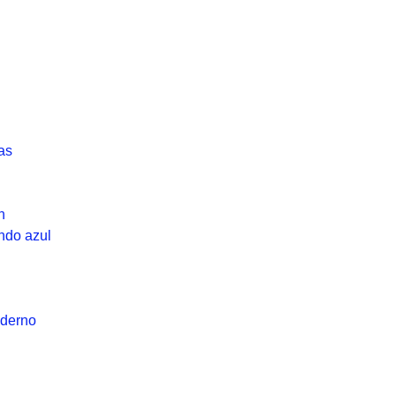
as
n
ndo azul
derno