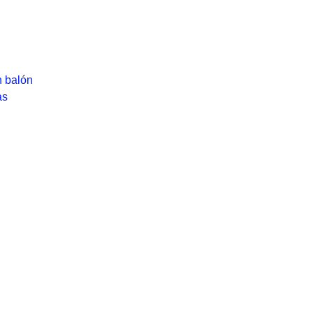
n balón
as