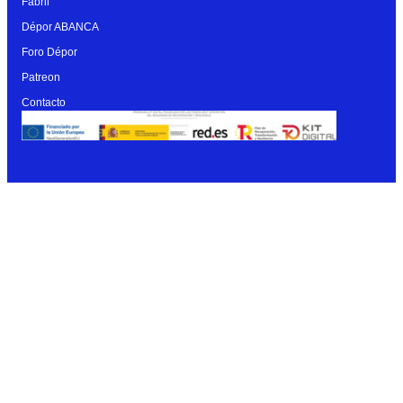
Fabril
Dépor ABANCA
Foro Dépor
Patreon
Contacto