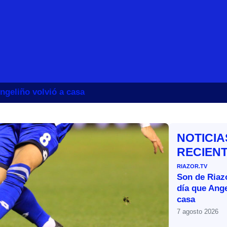
ngeliño volvió a casa
NOTICIA
RECIEN
RIAZOR.TV
Son de Riazo
día que Ange
casa
7 agosto 2026