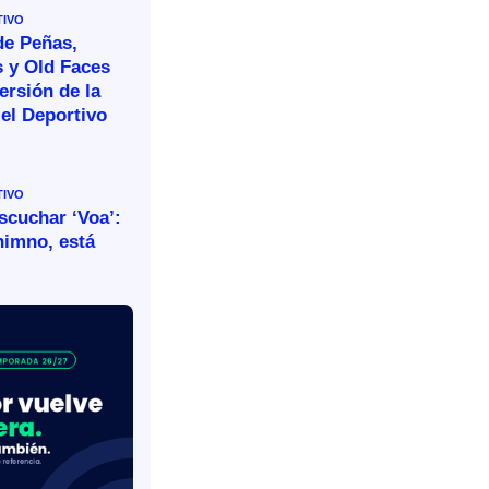
TIVO
de Peñas,
s y Old Faces
ersión de la
el Deportivo
TIVO
escuchar ‘Voa’:
himno, está