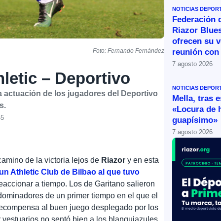
NOTICIAS DEPOR
Federación 
Riazor Blue
ofrecen su v
reunión con 
Foto: Fernando Fernández
7 agosto 2026
letic – Deportivo
NOTICIAS DEPOR
la actuación de los jugadores del Deportivo
Mella, tras 
s.
«Locura de 
45
guapísimo»
7 agosto 2026
camino de la victoria lejos de
Riazor
y en esta
 Athletic Club de Bilbao al que tuvo
accionar a tiempo. Los de Garitano salieron
dominadores de un primer tiempo en el que el
 recompensa al buen juego desplegado por los
 vestuarios no sentó bien a los blanquiazules,