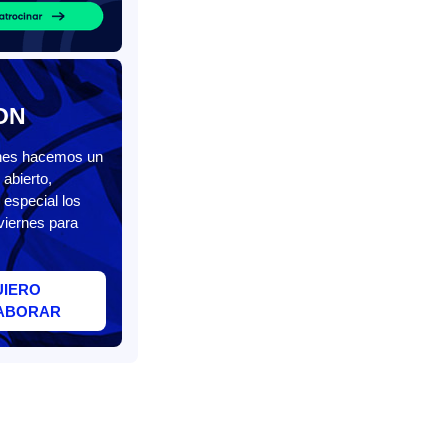
ON
unes hacemos un
abierto,
 especial los
viernes para
UIERO
ABORAR