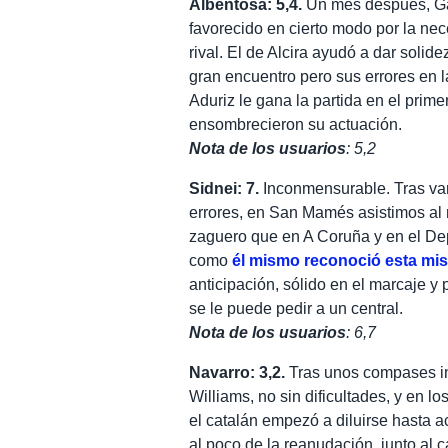
Albentosa: 5,4.
Un mes después, Gar
favorecido en cierto modo por la nec
rival. El de Alcira ayudó a dar solid
gran encuentro pero sus errores en l
Aduriz le gana la partida en el prime
ensombrecieron su actuación.
Nota de los usuarios
: 5,2
Sidnei: 7.
Inconmensurable. Tras var
errores, en San Mamés asistimos al r
zaguero que en A Coruña y en el Depor
como
él mismo reconoció esta m
anticipación, sólido en el marcaje y
se le puede pedir a un central.
Nota de los usuarios
: 6,7
Navarro: 3,2.
Tras unos compases ini
Williams, no sin dificultades, y en l
el catalán empezó a diluirse hasta a
al poco de la reanudación, junto al 