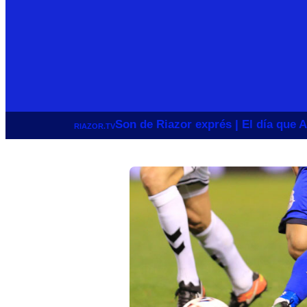
Son de Riazor exprés | El día que A
RIAZOR.TV