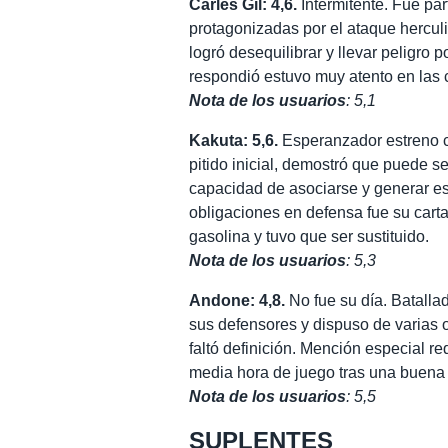
Carles Gil: 4,6.
Intermitente. Fue pa
protagonizadas por el ataque hercul
logró desequilibrar y llevar peligro p
respondió estuvo muy atento en las c
Nota de los usuarios
: 5,1
Kakuta: 5,6.
Esperanzador estreno co
pitido inicial, demostró que puede se
capacidad de asociarse y generar e
obligaciones en defensa fue su carta
gasolina y tuvo que ser sustituido.
Nota de los usuarios
: 5,3
Andone: 4,8.
No fue su día. Batalla
sus defensores y dispuso de varias o
faltó definición. Mención especial r
media hora de juego tras una buena 
Nota de los usuarios
: 5,5
SUPLENTES