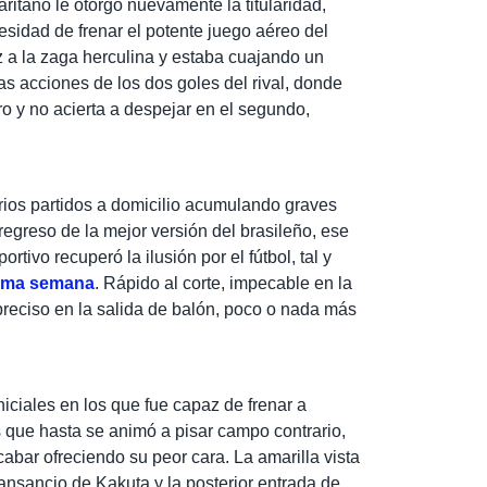
itano le otorgó nuevamente la titularidad,
esidad de frenar el potente juego aéreo del
ez a la zaga herculina y estaba cuajando un
as acciones de los dos goles del rival, donde
ro y no acierta a despejar en el segundo,
ios partidos a domicilio acumulando graves
egreso de la mejor versión del brasileño, ese
tivo recuperó la ilusión por el fútbol, tal y
isma semana
. Rápido al corte, impecable en la
 preciso en la salida de balón, poco o nada más
ciales en los que fue capaz de frenar a
os que hasta se animó a pisar campo contrario,
cabar ofreciendo su peor cara. La amarilla vista
cansancio de Kakuta y la posterior entrada de