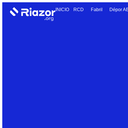
INICIO
RCD
Fabril
Dépor 