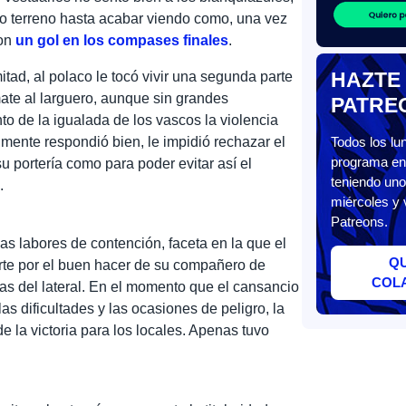
o terreno hasta acabar viendo como, una vez
con
un gol en los compases finales
.
HAZTE
tad, al polaco le tocó vivir una segunda parte
mate al larguero, aunque sin grandes
PATRE
to de la igualada de los vascos la violencia
almente respondió bien, le impidió rechazar el
Todos los l
programa en 
su portería como para poder evitar así el
teniendo uno
.
miércoles y 
Patreons.
s labores de contención, faceta en la que el
Q
rte por el buen hacer de su compañero de
COL
as del lateral. En el momento que el cansancio
as dificultades y las ocasiones de peligro, la
de la victoria para los locales. Apenas tuvo