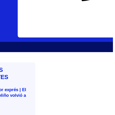
S
TES
r exprés | El
liño volvió a