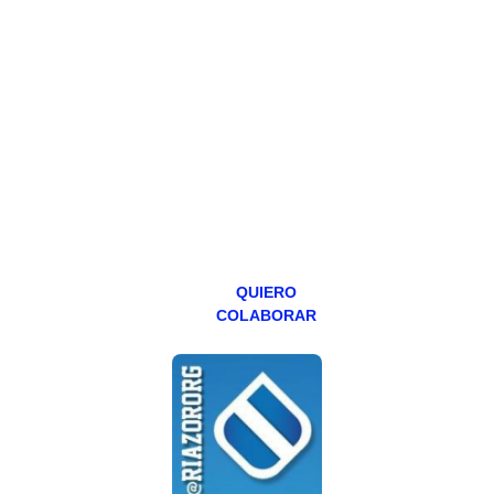
PATREON
Todos los lunes
hacemos un
programa en
abierto,
teniendo uno
especial los
miércoles y
viernes para
Patreons.
QUIERO
COLABORAR