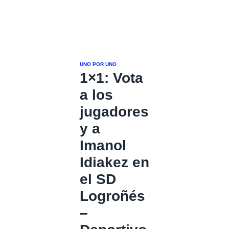
UNO POR UNO
1×1: Vota
a los
jugadores
y a
Imanol
Idiakez en
el SD
Logroñés
–