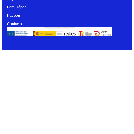
Foro Dépor
Patreon
Contacto