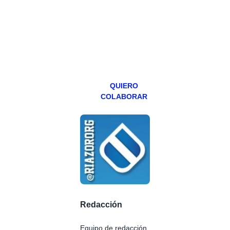
abierto,
teniendo uno
especial los
miércoles y
viernes para
Patreons.
QUIERO
COLABORAR
Redacción
Equipo de redacción