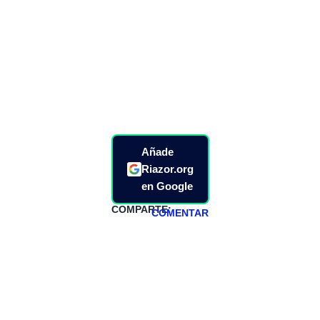
Añade
Riazor.org
en Google
COMPARTE:
COMENTAR
HAZTE
PATREON
Todos los lunes
hacemos un
programa en